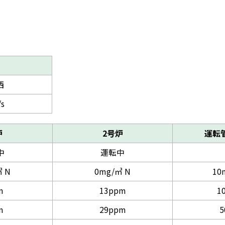
西
/s
炉
2号炉
運転
中
運転中
 N
0mg/㎥ N
10
m
13ppm
1
m
29ppm
5