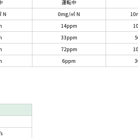
中
運転中
 N
0mg/㎥ N
10
m
14ppm
1
m
33ppm
5
m
72ppm
1
m
6ppm
3
/s