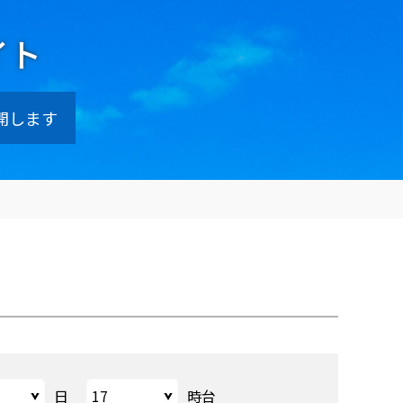
イト
開します
日
時台