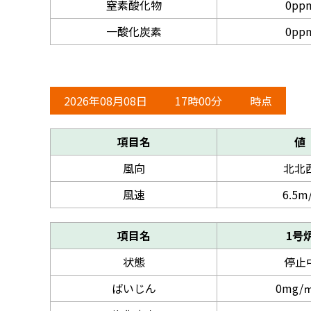
窒素酸化物
0pp
一酸化炭素
0pp
2026年08月08日
17時00分
時点
項目名
値
風向
北北
風速
6.5m
項目名
1号
状態
停止
ばいじん
0mg/㎥