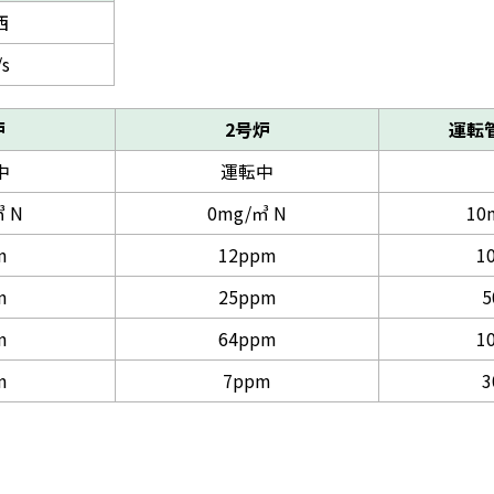
西
/s
炉
2号炉
運転
中
運転中
 N
0mg/㎥ N
10
m
12ppm
1
m
25ppm
5
m
64ppm
1
m
7ppm
3