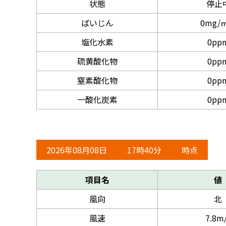
状態
停止
ばいじん
0mg/㎥
塩化水素
0pp
硫黄酸化物
0pp
窒素酸化物
0pp
一酸化炭素
0pp
2026年08月08日
17時40分
時点
項目名
値
風向
北
風速
7.8m