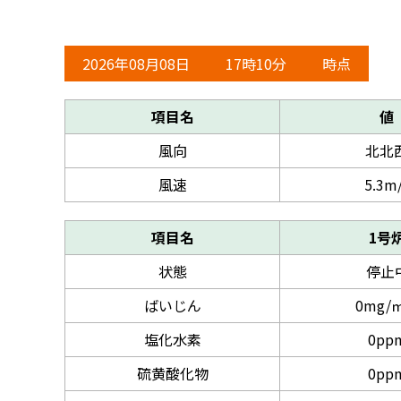
2026年08月08日
17時10分
時点
項目名
値
風向
北北
風速
5.3m
項目名
1号
状態
停止
ばいじん
0mg/㎥
塩化水素
0pp
硫黄酸化物
0pp