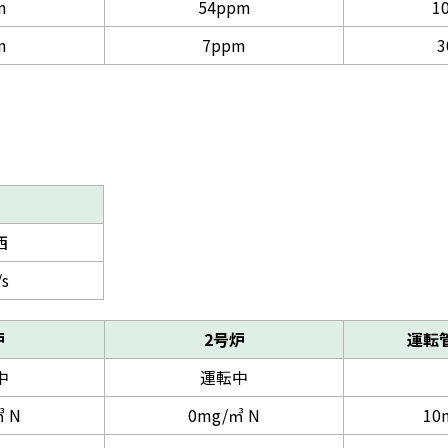
m
54ppm
1
m
7ppm
3
西
/s
炉
2号炉
運転
中
運転中
 N
0mg/㎥ N
10