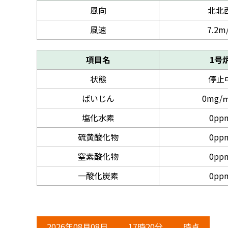
風向
北北
風速
7.2m
項目名
1号
状態
停止
ばいじん
0mg/㎥
塩化水素
0pp
硫黄酸化物
0pp
窒素酸化物
0pp
一酸化炭素
0pp
2026年08月08日
17時20分
時点