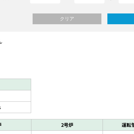
ん
s
炉
2号炉
運転