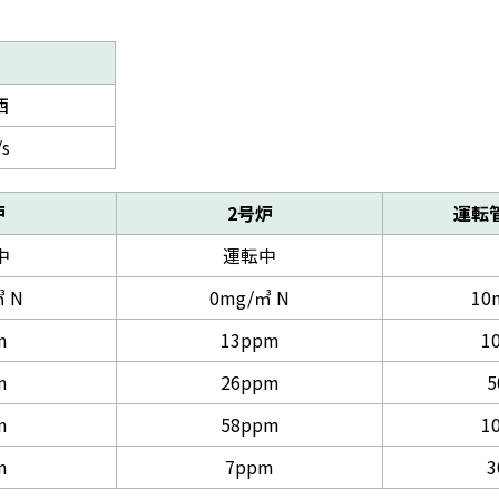
西
/s
炉
2号炉
運転
中
運転中
 N
0mg/㎥ N
10
m
13ppm
1
m
26ppm
5
m
58ppm
1
m
7ppm
3