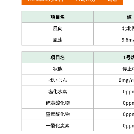
項目名
値
風向
北北
風速
9.6m
項目名
1号
状態
停止
ばいじん
0mg/㎥
塩化水素
0pp
硫黄酸化物
0pp
窒素酸化物
0pp
一酸化炭素
0pp