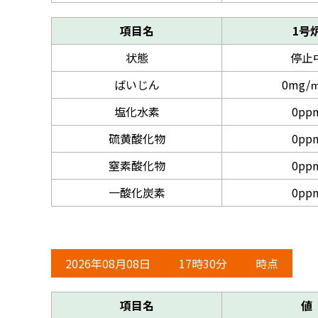
項目名
1号
状態
停止
ばいじん
0mg/㎥
塩化水素
0pp
硫黄酸化物
0pp
窒素酸化物
0pp
一酸化炭素
0pp
2026年08月08日
17時30分
時点
項目名
値